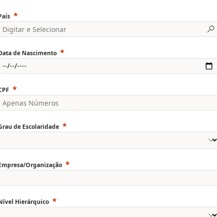
País
Data de Nascimento
CPF
Grau de Escolaridade
Empresa/Organização
Nível Hierárquico